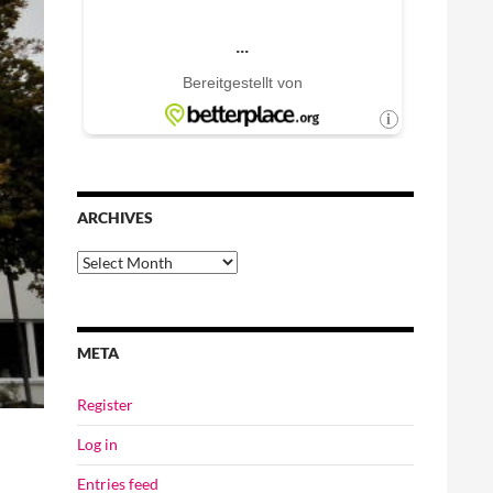
ARCHIVES
Archives
META
Register
Log in
Entries feed