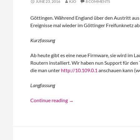
JUNE 23, 2016
KJO
8 COMMENTS
Göttingen. Während England über den Austritt aus d
Ereignisse mal wieder im Göttinger Freifunknetz ab.
Kurzfassung
Ab heute gibt es eine neue Firmware, sie wird im L
Routern installiert. Wir haben nun Support für den
die man unter
http://10.109.0.1
anschauen kann (we
Langfassung
Neue Firmare
Continue reading
→