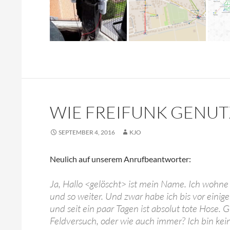
WIE FREIFUNK GENUT
SEPTEMBER 4, 2016
KJO
Neulich auf unserem Anrufbeantworter:
Ja, Hallo <gelöscht> ist mein Name. Ich wohne
und so weiter. Und zwar habe ich bis vor einig
und seit ein paar Tagen ist absolut tote Hose. 
Feldversuch, oder wie auch immer? Ich bin kei