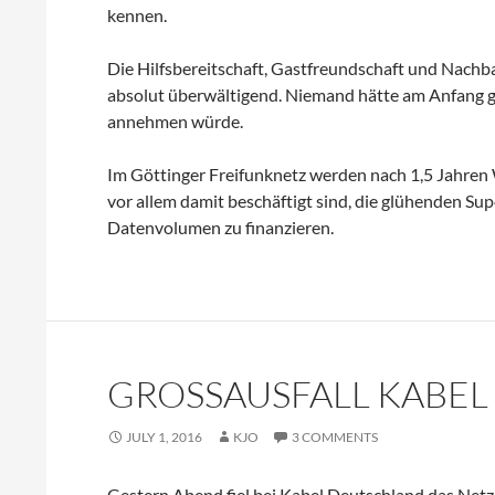
kennen.
Die Hilfsbereitschaft, Gastfreundschaft und Nachbar
absolut überwältigend. Niemand hätte am Anfang g
annehmen würde.
Im Göttinger Freifunknetz werden nach 1,5 Jahre
vor allem damit beschäftigt sind, die glühenden S
Datenvolumen zu finanzieren.
GROSSAUSFALL KABE
JULY 1, 2016
KJO
3 COMMENTS
Gestern Abend fiel bei Kabel Deutschland das Netz 