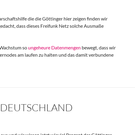
schaftshilfe die die Göttinger hier zeigen finden wir
edacht, dass dieses Freifunk Netz solche Ausmaße
n Wachstum so
ungeheure Datenmengen
bewegt, dass wir
upernodes am laufen zu halten und das damit verbundene
L DEUTSCHLAND
aus und wir wissen jetzt wieviel Prozent der Göttinger