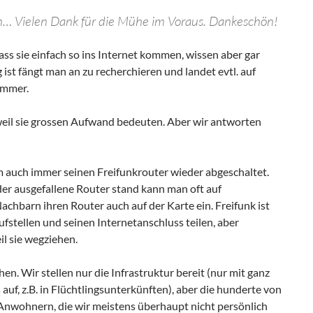
en… Vielen Dank für die Mühe im Voraus. Dankeschön!
dass sie einfach so ins Internet kommen, wissen aber gar
ist fängt man an zu recherchieren und landet evtl. auf
ummer.
weil sie grossen Aufwand bedeuten. Aber wir antworten
 auch immer seinen Freifunkrouter wieder abgeschaltet.
 der ausgefallene Router stand kann man oft auf
achbarn ihren Router auch auf der Karte ein. Freifunk ist
fstellen und seinen Internetanschluss teilen, aber
il sie wegziehen.
en. Wir stellen nur die Infrastruktur bereit (nur mit ganz
uf, z.B. in Flüchtlingsunterkünften), aber die hunderte von
nwohnern, die wir meistens überhaupt nicht persönlich