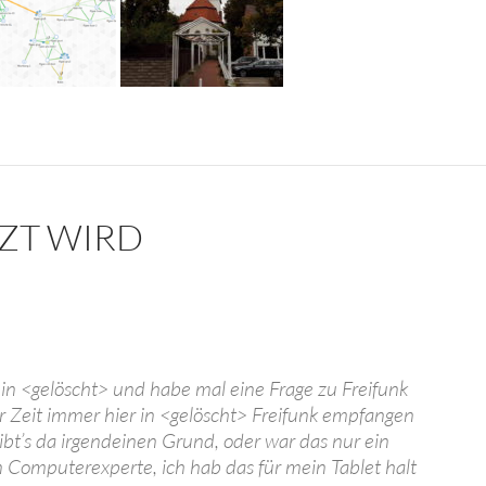
ZT WIRD
 in <gelöscht> und habe mal eine Frage zu Freifunk
er Zeit immer hier in <gelöscht> Freifunk empfangen
Gibt’s da irgendeinen Grund, oder war das nur ein
n Computerexperte, ich hab das für mein Tablet halt