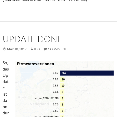
UPDATE DONE
MAY 18, 2017
KJO
1 COMMENT
So,
das
Up
dat
e
ist
da
nn
dur