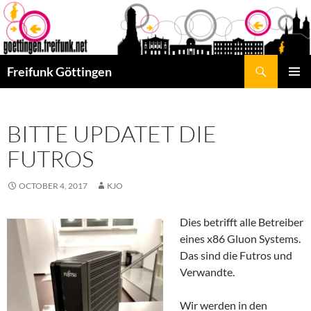
Skip
to
content
Search
Freifunk Göttingen
PRIMAR
MENU
BITTE UPDATET DIE
FUTROS
OCTOBER 4, 2017
KJO
Dies betrifft alle Betreiber
eines x86 Gluon Systems.
Das sind die Futros und
Verwandte.
Wir werden in den