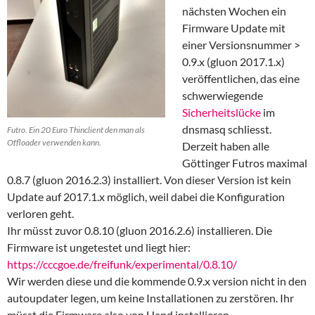
nächsten Wochen ein
Firmware Update mit
einer Versionsnummer >
0.9.x (gluon 2017.1.x)
veröffentlichen, das eine
schwerwiegende
Sicherheitslücke
im
dnsmasq schliesst.
Futro. Ein 20 Euro Thinclient den man als
Offloader verwenden kann.
Derzeit haben alle
Göttinger Futros maximal
0.8.7 (gluon 2016.2.3) installiert. Von dieser Version ist kein
Update auf 2017.1.x möglich, weil dabei die Konfiguration
verloren geht.
Ihr müsst zuvor 0.8.10 (gluon 2016.2.6) installieren. Die
Firmware ist ungetestet und liegt hier:
https://cccgoe.de/freifunk/experimental/0.8.10/
Wir werden diese und die kommende 0.9.x version nicht in den
autoupdater legen, um keine Installationen zu zerstören. Ihr
müsst die Firmware also von Hand installieren.