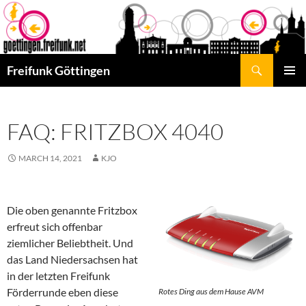
Skip
to
content
Search
Freifunk Göttingen
PRIMAR
MENU
FAQ: FRITZBOX 4040
MARCH 14, 2021
KJO
Die oben genannte Fritzbox
erfreut sich offenbar
ziemlicher Beliebtheit. Und
das Land Niedersachsen hat
in der letzten Freifunk
Förderrunde eben diese
Rotes Ding aus dem Hause AVM