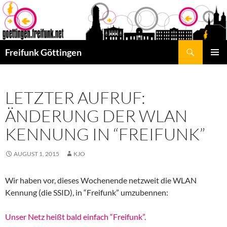
Skip
to
content
Search
Freifunk Göttingen
PRIMAR
MENU
LETZTER AUFRUF:
ÄNDERUNG DER WLAN
KENNUNG IN “FREIFUNK”
AUGUST 1, 2015
KJO
Wir haben vor, dieses Wochenende netzweit die WLAN
Kennung (die SSID), in “Freifunk” umzubennen:
Unser Netz heißt bald einfach “Freifunk”.