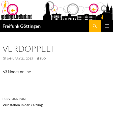
Skip
to
content
Search
Freifunk Göttingen
PRIMAR
MENU
VERDOPPELT
JANUARY 21, 2015
KJO
63 Nodes online
Post
PREVIOUS POST
navigation
Wir stehen in der Zeitung