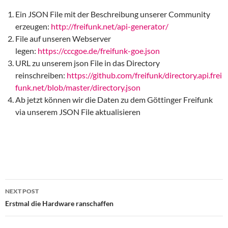
Ein JSON File mit der Beschreibung unserer Community
erzeugen:
http://freifunk.net/api-generator/
File auf unseren Webserver
legen:
https://cccgoe.de/freifunk-goe.json
URL zu unserem json File in das Directory
reinschreiben:
https://github.com/freifunk/directory.api.frei
funk.net/blob/master/directory.json
Ab jetzt können wir die Daten zu dem Göttinger Freifunk
via unserem JSON File aktualisieren
Post
NEXT POST
navigation
Erstmal die Hardware ranschaffen