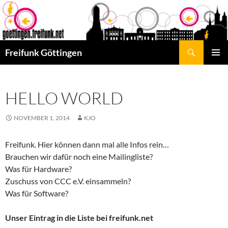
Skip
to
content
Search
Freifunk Göttingen
PRIMAR
MENU
HELLO WORLD
NOVEMBER 1, 2014
KJO
Freifunk. Hier können dann mal alle Infos rein…
Brauchen wir dafür noch eine Mailingliste?
Was für Hardware?
Zuschuss von CCC e.V. einsammeln?
Was für Software?
Unser Eintrag in die Liste bei freifunk.net